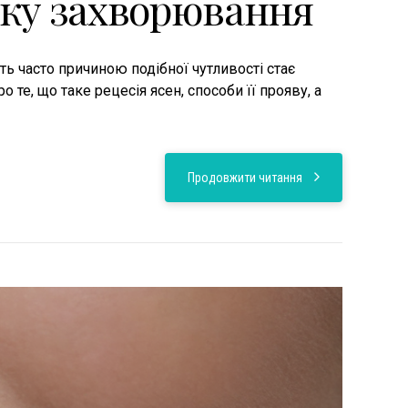
тку захворювання
ь часто причиною подібної чутливості стає
 те, що таке рецесія ясен, способи її прояву, а
Продовжити читання