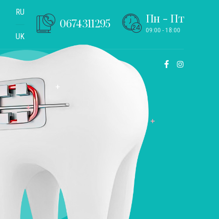
RU
Пн - Пт
0674311295
09:00 - 18:00
UK