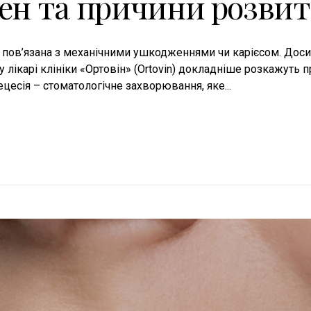
сен та причини розви
 пов’язана з механічними ушкодженнями чи карієсом. Досит
 лікарі клініки «Ортовін» (Ortovin) докладніше розкажуть про
цесія – стоматологічне захворювання, яке...