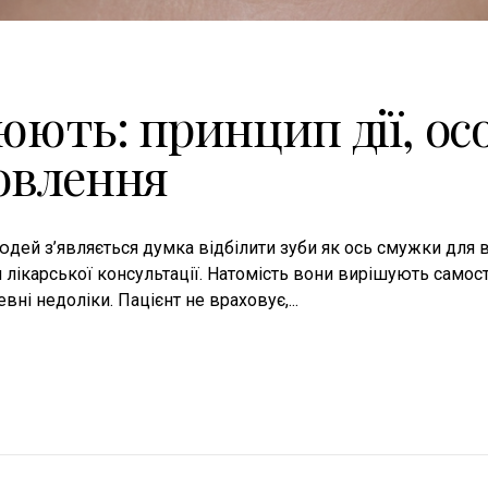
ють: принцип дії, ос
новлення
дей з’являється думка відбілити зуби як ось смужки для ві
я лікарської консультації. Натомість вони вирішують само
вні недоліки. Пацієнт не враховує,...