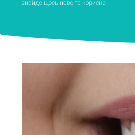
знайде щось нове та корисне