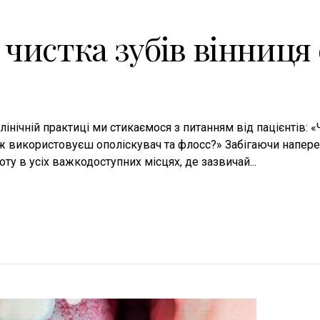
чистка зубів вінниця 
лінічній практиці ми стикаємося з питанням від пацієнтів: 
ож використовуєш ополіскувач та флосс?» Забігаючи напере
у в усіх важкодоступних місцях, де зазвичай...